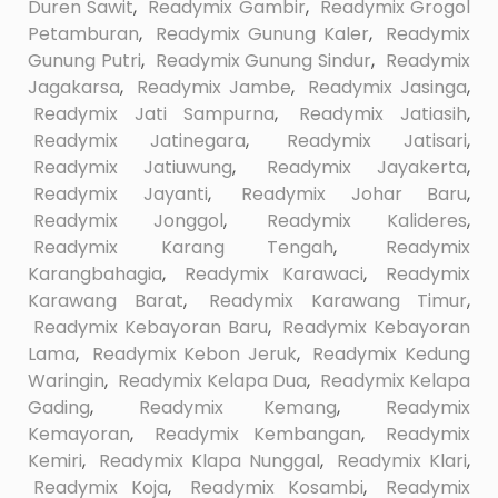
Duren Sawit
,
Readymix Gambir
,
Readymix Grogol
Petamburan
,
Readymix Gunung Kaler
,
Readymix
Gunung Putri
,
Readymix Gunung Sindur
,
Readymix
Jagakarsa
,
Readymix Jambe
,
Readymix Jasinga
,
Readymix Jati Sampurna
,
Readymix Jatiasih
,
Readymix Jatinegara
,
Readymix Jatisari
,
Readymix Jatiuwung
,
Readymix Jayakerta
,
Readymix Jayanti
,
Readymix Johar Baru
,
Readymix Jonggol
,
Readymix Kalideres
,
Readymix Karang Tengah
,
Readymix
Karangbahagia
,
Readymix Karawaci
,
Readymix
Karawang Barat
,
Readymix Karawang Timur
,
Readymix Kebayoran Baru
,
Readymix Kebayoran
Lama
,
Readymix Kebon Jeruk
,
Readymix Kedung
Waringin
,
Readymix Kelapa Dua
,
Readymix Kelapa
Gading
,
Readymix Kemang
,
Readymix
Kemayoran
,
Readymix Kembangan
,
Readymix
Kemiri
,
Readymix Klapa Nunggal
,
Readymix Klari
,
Readymix Koja
,
Readymix Kosambi
,
Readymix