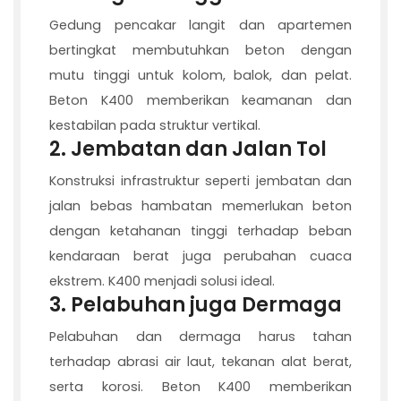
Gedung pencakar langit dan apartemen
bertingkat membutuhkan beton dengan
mutu tinggi untuk kolom, balok, dan pelat.
Beton K400 memberikan keamanan dan
kestabilan pada struktur vertikal.
2.
Jembatan dan Jalan Tol
Konstruksi infrastruktur seperti jembatan dan
jalan bebas hambatan memerlukan beton
dengan ketahanan tinggi terhadap beban
kendaraan berat juga perubahan cuaca
ekstrem. K400 menjadi solusi ideal.
3.
Pelabuhan juga Dermaga
Pelabuhan dan dermaga harus tahan
terhadap abrasi air laut, tekanan alat berat,
serta korosi. Beton K400 memberikan