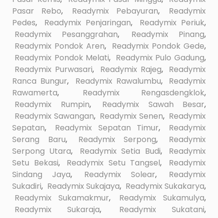
Pasar Rebo
,
Readymix Pebayuran
,
Readymix
Pedes
,
Readymix Penjaringan
,
Readymix Periuk
,
Readymix Pesanggrahan
,
Readymix Pinang
,
Readymix Pondok Aren
,
Readymix Pondok Gede
,
Readymix Pondok Melati
,
Readymix Pulo Gadung
,
Readymix Purwasari
,
Readymix Rajeg
,
Readymix
Ranca Bungur
,
Readymix Rawalumbu
,
Readymix
Rawamerta
,
Readymix Rengasdengklok
,
Readymix Rumpin
,
Readymix Sawah Besar
,
Readymix Sawangan
,
Readymix Senen
,
Readymix
Sepatan
,
Readymix Sepatan Timur
,
Readymix
Serang Baru
,
Readymix Serpong
,
Readymix
Serpong Utara
,
Readymix Setia Budi
,
Readymix
Setu Bekasi
,
Readymix Setu Tangsel
,
Readymix
Sindang Jaya
,
Readymix Solear
,
Readymix
Sukadiri
,
Readymix Sukajaya
,
Readymix Sukakarya
,
Readymix Sukamakmur
,
Readymix Sukamulya
,
Readymix Sukaraja
,
Readymix Sukatani
,