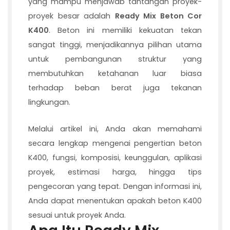
yang mampu menjawab tantangan proyek-
proyek besar adalah
Ready Mix Beton Cor
K400
. Beton ini memiliki kekuatan tekan
sangat tinggi, menjadikannya pilihan utama
untuk pembangunan struktur yang
membutuhkan ketahanan luar biasa
terhadap beban berat juga tekanan
lingkungan.
Melalui artikel ini, Anda akan memahami
secara lengkap mengenai pengertian beton
K400, fungsi, komposisi, keunggulan, aplikasi
proyek, estimasi harga, hingga tips
pengecoran yang tepat. Dengan informasi ini,
Anda dapat menentukan apakah beton K400
sesuai untuk proyek Anda.