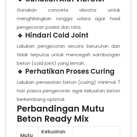
Gunakan concrete vibrator untuk
menghilangkan rongga udara agar hasil
pengecoran padat dan rata.
🔹 Hindari Cold Joint
Lakukan pengecoran secara berurutan dan
tidak terputus untuk mencegah sambungan
beton (cold joint) yang lemah.
🔹 Perhatikan Proses Curing
Lakukan perawatan beton (curing) minimal 7
hari pasca pengecoran agar kekuatan beton
berkembang optimal.
Perbandingan Mutu
Beton Ready Mix
Kekuatan
Mutu