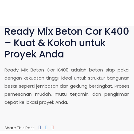
Ready Mix Beton Cor K400
– Kuat & Kokoh untuk
Proyek Anda
Ready Mix Beton Cor K400 adalah beton siap pakai
dengan kekuatan tinggi, ideal untuk struktur bangunan
besar seperti jembatan dan gedung bertingkat. Proses
pemesanan mudah, mutu terjamin, dan pengiriman
cepat ke lokasi proyek Anda.
Share This Post: