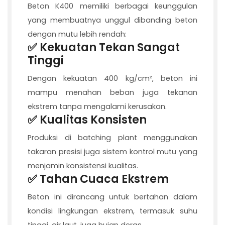
Beton K400 memiliki berbagai keunggulan
yang membuatnya unggul dibanding beton
dengan mutu lebih rendah:
✅ Kekuatan Tekan Sangat
Tinggi
Dengan kekuatan 400 kg/cm², beton ini
mampu menahan beban juga tekanan
ekstrem tanpa mengalami kerusakan.
✅ Kualitas Konsisten
Produksi di batching plant menggunakan
takaran presisi juga sistem kontrol mutu yang
menjamin konsistensi kualitas.
✅ Tahan Cuaca Ekstrem
Beton ini dirancang untuk bertahan dalam
kondisi lingkungan ekstrem, termasuk suhu