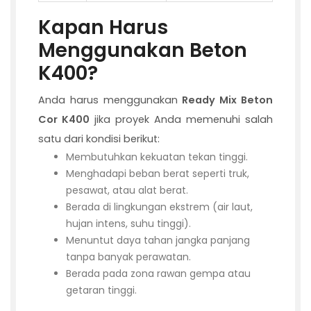
Kapan Harus
Menggunakan Beton
K400?
Anda harus menggunakan
Ready Mix Beton
Cor K400
jika proyek Anda memenuhi salah
satu dari kondisi berikut:
Membutuhkan kekuatan tekan tinggi.
Menghadapi beban berat seperti truk,
pesawat, atau alat berat.
Berada di lingkungan ekstrem (air laut,
hujan intens, suhu tinggi).
Menuntut daya tahan jangka panjang
tanpa banyak perawatan.
Berada pada zona rawan gempa atau
getaran tinggi.