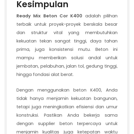
Kesimpulan
Ready Mix Beton Cor K400
adalah pilihan
terbaik untuk proyek-proyek berskala besar
dan struktur vital yang membutuhkan
kekuatan tekan sangat tinggi, daya tahan
prima, juga konsistensi mutu. Beton ini
mampu memberikan solusi andal untuk
jembatan, pelabuhan, jalan tol, gedung tinggi,
hingga fondasi alat berat.
Dengan menggunakan beton K400, Anda
tidak hanya menjamin kekuatan bangunan,
tetapi juga meningkatkan efisiensi dan umur
konstruksi. Pastikan Anda bekerja sama
dengan supplier beton terpercaya untuk
menjamin kualitas juga ketepatan waktu