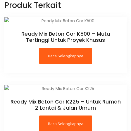
Produk Terkait
Ready Mix Beton Cor K500 – Mutu
Tertinggi Untuk Proyek Khusus
Baca Selengkapnya
Ready Mix Beton Cor K225 – Untuk Rumah
2 Lantai & Jalan Umum
Baca Selengkapnya