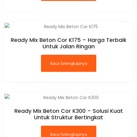
Ready Mix Beton Cor K175 – Harga Terbaik
Untuk Jalan Ringan
Baca Selengkapnya
Ready Mix Beton Cor K300 – Solusi Kuat
Untuk Struktur Bertingkat
Baca Selengkapnya