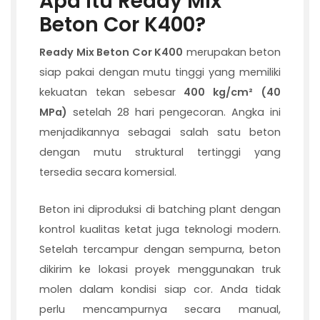
Apa Itu Ready Mix
Beton Cor K400?
Ready Mix Beton Cor K400
merupakan beton
siap pakai dengan mutu tinggi yang memiliki
kekuatan tekan sebesar
400 kg/cm² (40
MPa)
setelah 28 hari pengecoran. Angka ini
menjadikannya sebagai salah satu beton
dengan mutu struktural tertinggi yang
tersedia secara komersial.
Beton ini diproduksi di batching plant dengan
kontrol kualitas ketat juga teknologi modern.
Setelah tercampur dengan sempurna, beton
dikirim ke lokasi proyek menggunakan truk
molen dalam kondisi siap cor. Anda tidak
perlu mencampurnya secara manual,