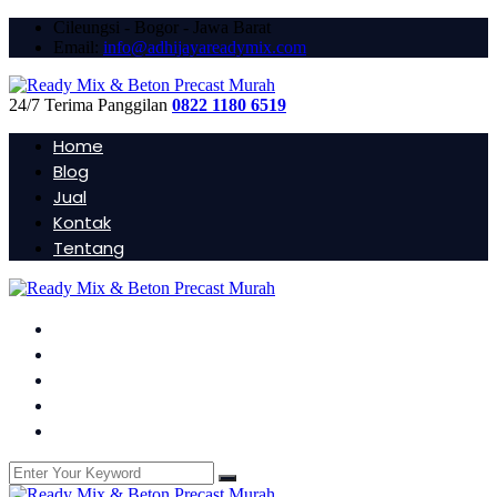
Cileungsi - Bogor - Jawa Barat
Email:
info@adhijayareadymix.com
24/7 Terima Panggilan
0822 1180 6519
Home
Blog
Jual
Kontak
Tentang
Home
Blog
Jual
Kontak
Tentang