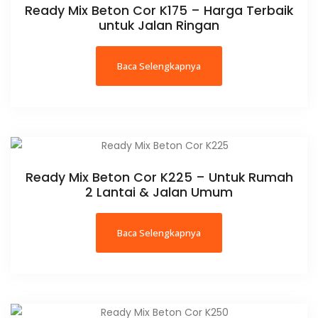
Ready Mix Beton Cor K175 – Harga Terbaik
untuk Jalan Ringan
Baca Selengkapnya
Ready Mix Beton Cor K225 – Untuk Rumah
2 Lantai & Jalan Umum
Baca Selengkapnya