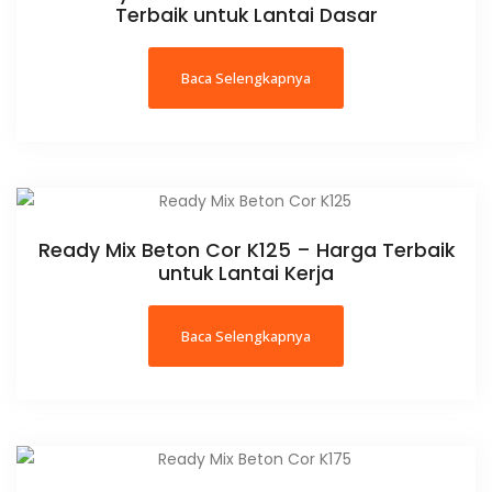
Terbaik untuk Lantai Dasar
Baca Selengkapnya
Ready Mix Beton Cor K125 – Harga Terbaik
untuk Lantai Kerja
Baca Selengkapnya