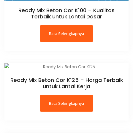
Ready Mix Beton Cor K100 – Kualitas
Terbaik untuk Lantai Dasar
Baca Selengkapnya
Ready Mix Beton Cor K125 – Harga Terbaik
untuk Lantai Kerja
Baca Selengkapnya