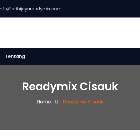
info@adhijayareadymix.com
Tentang
Readymix Cisauk
Home
Readymix Cisauk