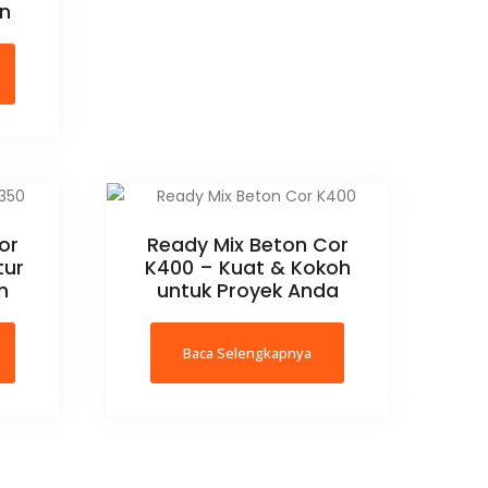
an
or
Ready Mix Beton Cor
tur
K400 – Kuat & Kokoh
n
untuk Proyek Anda
Baca Selengkapnya