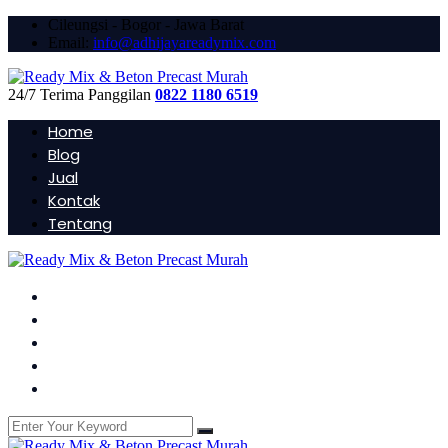
Cileungsi - Bogor - Jawa Barat
Email:
info@adhijayareadymix.com
24/7 Terima Panggilan
0822 1180 6519
Home
Blog
Jual
Kontak
Tentang
Home
Blog
Jual
Kontak
Tentang