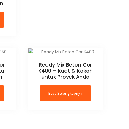
an
or
Ready Mix Beton Cor
tur
K400 – Kuat & Kokoh
n
untuk Proyek Anda
Baca Selengkapnya