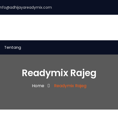
info@adhijayareadymix.com
Tentang
Readymix Rajeg
Home
Readymix Rajeg