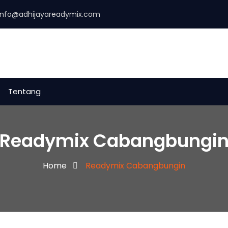
info@adhijayareadymix.com
Tentang
Readymix Cabangbungi
Home
Readymix Cabangbungin