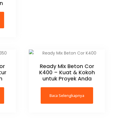
an
or
Ready Mix Beton Cor
tur
K400 – Kuat & Kokoh
n
untuk Proyek Anda
Baca Selengkapnya