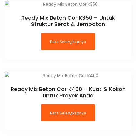
Ready Mix Beton Cor K350 – Untuk
Struktur Berat & Jembatan
Baca Selengkapnya
Ready Mix Beton Cor K400 – Kuat & Kokoh
untuk Proyek Anda
Baca Selengkapnya