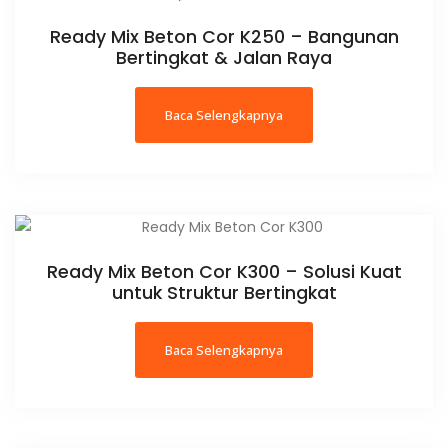
Ready Mix Beton Cor K250 – Bangunan
Bertingkat & Jalan Raya
Baca Selengkapnya
Ready Mix Beton Cor K300 – Solusi Kuat
untuk Struktur Bertingkat
Baca Selengkapnya