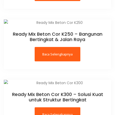
Ready Mix Beton Cor K250 – Bangunan
Bertingkat & Jalan Raya
Baca Selengkapnya
Ready Mix Beton Cor K300 – Solusi Kuat
untuk Struktur Bertingkat
Baca Selengkapnya