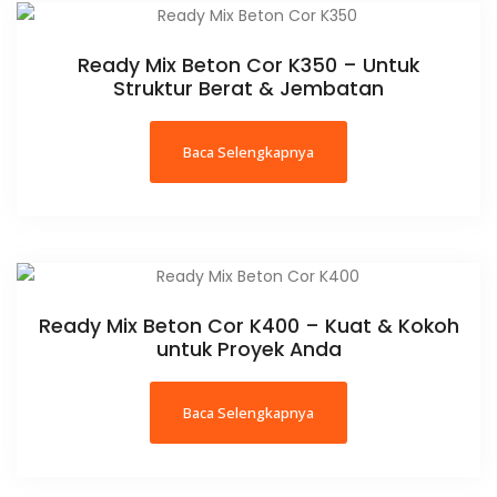
Ready Mix Beton Cor K350 – Untuk
Struktur Berat & Jembatan
Baca Selengkapnya
Ready Mix Beton Cor K400 – Kuat & Kokoh
untuk Proyek Anda
Baca Selengkapnya