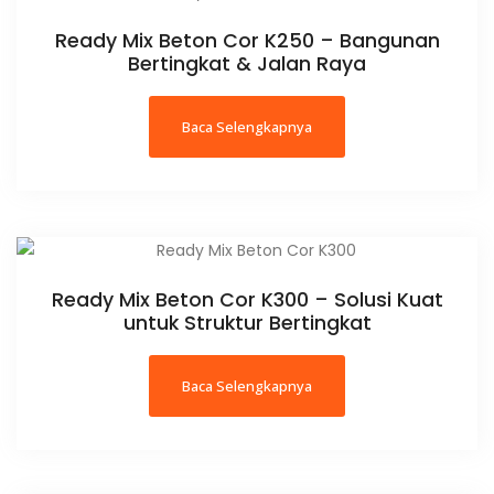
Ready Mix Beton Cor K250 – Bangunan
Bertingkat & Jalan Raya
Baca Selengkapnya
Ready Mix Beton Cor K300 – Solusi Kuat
untuk Struktur Bertingkat
Baca Selengkapnya