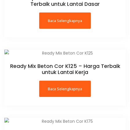
Terbaik untuk Lantai Dasar
Baca Selengkapnya
Ready Mix Beton Cor K125 – Harga Terbaik
untuk Lantai Kerja
Baca Selengkapnya