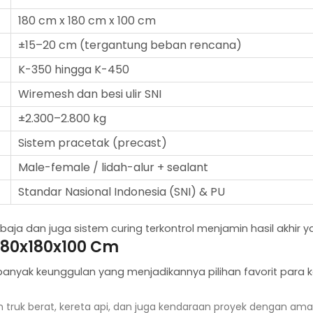
180 cm x 180 cm x 100 cm
±15–20 cm (tergantung beban rencana)
K-350 hingga K-450
Wiremesh dan besi ulir SNI
±2.300–2.800 kg
Sistem pracetak (precast)
Male-female / lidah-alur + sealant
Standar Nasional Indonesia (SNI) & PU
a dan juga sistem curing terkontrol menjamin hasil akhir yang
180x180x100 Cm
i banyak keunggulan yang menjadikannya pilihan favorit para 
ruk berat, kereta api, dan juga kendaraan proyek dengan ama