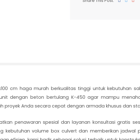
Share This Post:
100 cm haga murah berkualitas tinggi untuk kebutuhan salu
 unit dengan beton bertulang K-450 agar mampu menaha
yah proyek Anda secara cepat dengan armada khusus dan st
kan penawaran spesial dan layanan konsultasi gratis sesu
 kebutuhan volume box culvert dan memberikan jadwal pe
 efisien, kami hadir sebagai solusi terbaik untuk konstruks