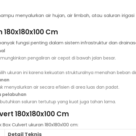
mampu menyalurkan air hujan, air limbah, atau saluran irig
n 180x180x100 Cm
i banyak fungsi penting dalam sistem infrastruktur dan draina
nal
mungkinkan pengaliran air cepat di bawah jalan besar.
lih ukuran ini karena kekuatan strukturalnya menahan beban di
bunan
k menyalurkan air secara efisien di area luas dan padat.
u pelabuhan
mbutuhkan saluran tertutup yang kuat juga tahan lama.
lvert 180x180x100 Cm
uk Box Culvert ukuran 180x180x100 cm:
Detail Teknis