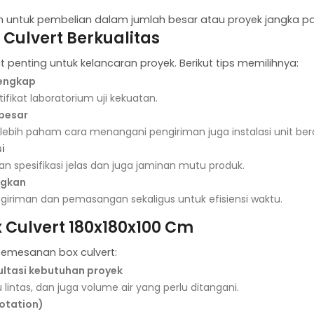
ah untuk pembelian dalam jumlah besar atau proyek jangka p
 Culvert Berkualitas
t penting untuk kelancaran proyek. Berikut tips memilihnya:
lengkap
ifikat laboratorium uji kekuatan.
besar
ebih paham cara menangani pengiriman juga instalasi unit ber
i
n spesifikasi jelas dan juga jaminan mutu produk.
ngkan
ngiriman dan pemasangan sekaligus untuk efisiensi waktu.
Culvert 180x180x100 Cm
emesanan box culvert:
ultasi kebutuhan proyek
lu lintas, dan juga volume air yang perlu ditangani.
otation)