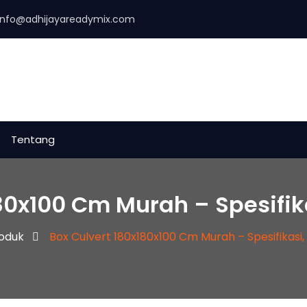
info@adhijayareadymix.com
Tentang
80x100 Cm Murah – Spesifik
oduk
Box Culvert 180x180x100 Cm Murah – Spesifikasi,