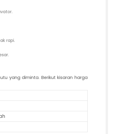
vator.
.
k rapi.
esar.
tu yang diminta. Berikut kisaran harga
lah