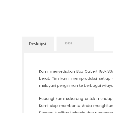
Deskripsi
0
out
of
5
Kami menyediakan Box Culvert 180x180x
berat. Tim kami memproduksi setiap
melayani pengiriman ke berbagai wila
Hubungi kami sekarang untuk mendapat
Kami siap membantu Anda menghitung
Dengan kualitas terjamin dan pemasangan