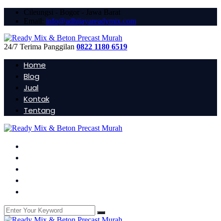
Cileungsi - Bogor - Jawa Barat
Email:
info@adhijayareadymix.com
24/7 Terima Panggilan
0822 1180 6519
Home
Blog
Jual
Kontak
Tentang
Home
Blog
Jual
Kontak
Tentang