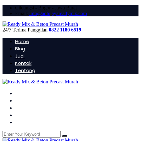
Cileungsi - Bogor - Jawa Barat
Email:
info@adhijayareadymix.com
24/7 Terima Panggilan
0822 1180 6519
Home
Blog
Jual
Kontak
Tentang
Home
Blog
Jual
Kontak
Tentang