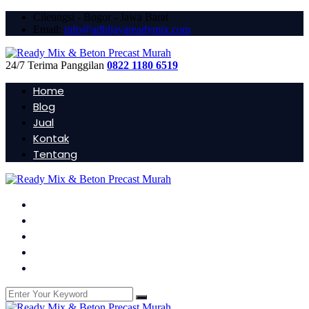
Cileungsi - Bogor - Jawa Barat
Email:
info@adhijayareadymix.com
24/7 Terima Panggilan
0822 1180 6519
Home
Blog
Jual
Kontak
Tentang
Home
Blog
Jual
Kontak
Tentang