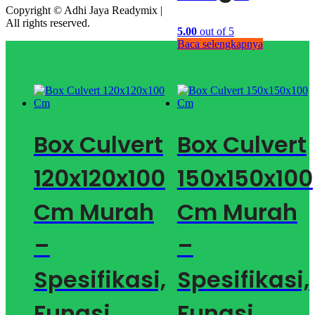
Copyright © Adhi Jaya Readymix |
All rights reserved.
5.00
out of 5
Baca selengkapnya
Box Culvert
Box Culvert
120x120x100
150x150x100
Cm Murah
Cm Murah
–
–
Spesifikasi,
Spesifikasi,
Fungsi,
Fungsi,