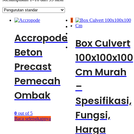
1
2
3
Accropode
Box Culvert
4
→
Beton
100x100x100
Precast
Cm Murah
Pemecah
–
Ombak
Spesifikasi,
Fungsi,
0
out of 5
Baca selengkapnya
Harga