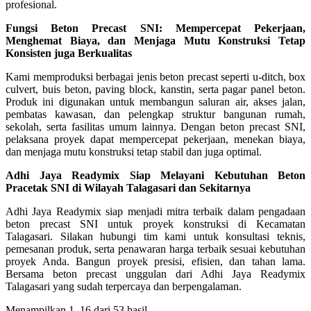
profesional.
Fungsi Beton Precast SNI: Mempercepat Pekerjaan,
Menghemat Biaya, dan Menjaga Mutu Konstruksi Tetap
Konsisten juga Berkualitas
Kami memproduksi berbagai jenis beton precast seperti u-ditch, box
culvert, buis beton, paving block, kanstin, serta pagar panel beton.
Produk ini digunakan untuk membangun saluran air, akses jalan,
pembatas kawasan, dan pelengkap struktur bangunan rumah,
sekolah, serta fasilitas umum lainnya. Dengan beton precast SNI,
pelaksana proyek dapat mempercepat pekerjaan, menekan biaya,
dan menjaga mutu konstruksi tetap stabil dan juga optimal.
Adhi Jaya Readymix Siap Melayani Kebutuhan Beton
Pracetak SNI di Wilayah Talagasari dan Sekitarnya
Adhi Jaya Readymix siap menjadi mitra terbaik dalam pengadaan
beton precast SNI untuk proyek konstruksi di Kecamatan
Talagasari. Silakan hubungi tim kami untuk konsultasi teknis,
pemesanan produk, serta penawaran harga terbaik sesuai kebutuhan
proyek Anda. Bangun proyek presisi, efisien, dan tahan lama.
Bersama beton precast unggulan dari Adhi Jaya Readymix
Talagasari yang sudah terpercaya dan berpengalaman.
Menampilkan 1–16 dari 53 hasil