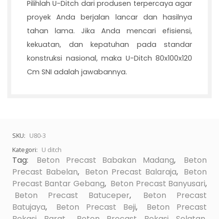
Pilihlah U-Ditch dari produsen terpercaya agar
proyek Anda berjalan lancar dan hasilnya
tahan lama. Jika Anda mencari efisiensi,
kekuatan, dan kepatuhan pada standar
konstruksi nasional, maka U-Ditch 80x100x120
Cm SNI adalah jawabannya.
SKU:
U80-3
Kategori:
U ditch
Tag:
Beton Precast Babakan Madang
,
Beton
Precast Babelan
,
Beton Precast Balaraja
,
Beton
Precast Bantar Gebang
,
Beton Precast Banyusari
,
Beton Precast Batuceper
,
Beton Precast
Batujaya
,
Beton Precast Beji
,
Beton Precast
Bekasi Barat
,
Beton Precast Bekasi Selatan
,