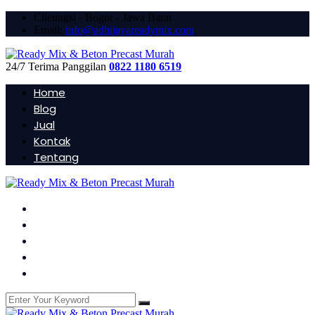
Cileungsi - Bogor - Jawa Barat
Email:
info@adhijayareadymix.com
24/7 Terima Panggilan
0822 1180 6519
Home
Blog
Jual
Kontak
Tentang
Home
Blog
Jual
Kontak
Tentang