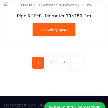
Pipa RCP-FJ Diameter 70×250 Cm
Baca Selengkapnya
1
2
3
→
Copyright © Adhi Jaya Readymix | All rights reserved.
Ketuk untuk pemesanan