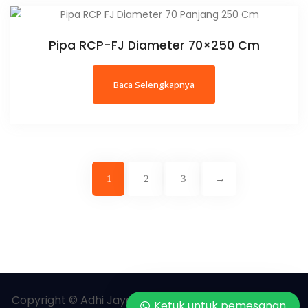
Pipa RCP-FJ Diameter 70×250 Cm
Baca Selengkapnya
1
2
3
→
Copyright © Adhi Jaya Readymix | All rights reserved.
Ketuk untuk pemesanan