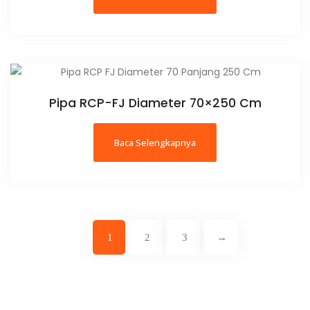
Pipa RCP-FJ Diameter 70×250 Cm
Baca Selengkapnya
1
2
3
→