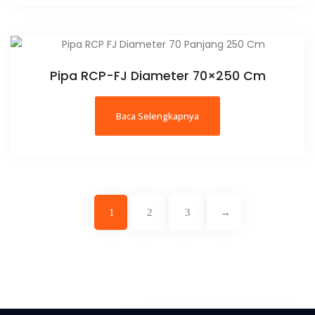
Pipa RCP-FJ Diameter 70×250 Cm
Baca Selengkapnya
1
2
3
→