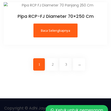
Pipa RCP-FJ Diameter 70×250 Cm
Baca Selengkapnya
1
2
3
→
Copyright © Adhi Jaya Readymix | All rights reserved.
Ketuk untuk pemesanan