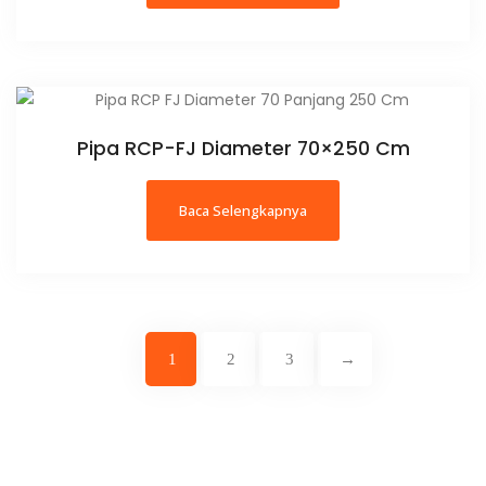
Pipa RCP-FJ Diameter 70×250 Cm
Baca Selengkapnya
1
2
3
→