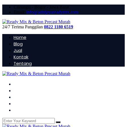
Cileungsi - Bogor - Jawa Barat
Email:
info@adhijayareadymix.com
24/7 Terima Panggilan
0822 1180 6519
Home
Blog
Jual
Kontak
Tentang
Home
Blog
Jual
Kontak
Tentang