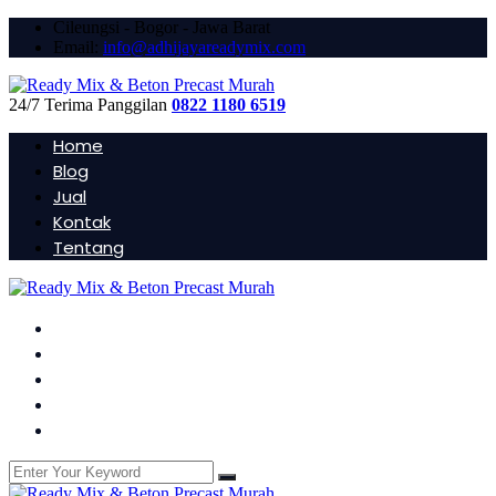
Cileungsi - Bogor - Jawa Barat
Email:
info@adhijayareadymix.com
24/7 Terima Panggilan
0822 1180 6519
Home
Blog
Jual
Kontak
Tentang
Home
Blog
Jual
Kontak
Tentang