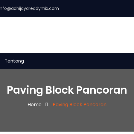
info@adhijayareadymix.com
Tentang
Paving Block Pancoran
Home
Paving Block Pancoran