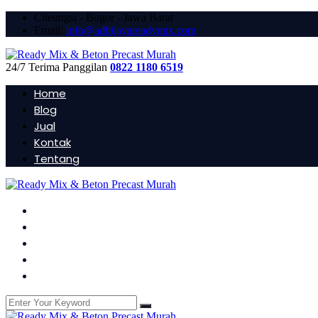
Cileungsi - Bogor - Jawa Barat
Email:
info@adhijayareadymix.com
24/7 Terima Panggilan
0822 1180 6519
Home
Blog
Jual
Kontak
Tentang
Home
Blog
Jual
Kontak
Tentang