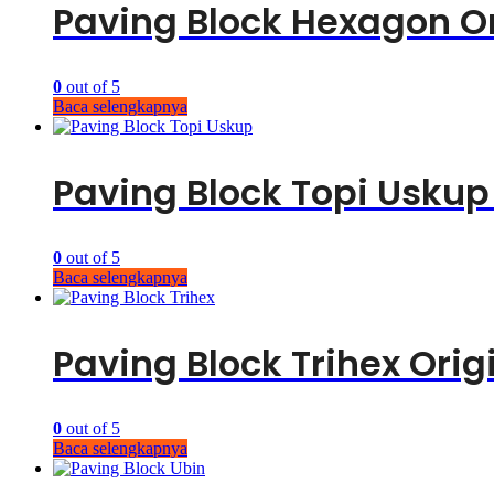
Paving Block Hexagon Or
0
out of 5
Baca selengkapnya
Paving Block Topi Uskup 
0
out of 5
Baca selengkapnya
Paving Block Trihex Orig
0
out of 5
Baca selengkapnya