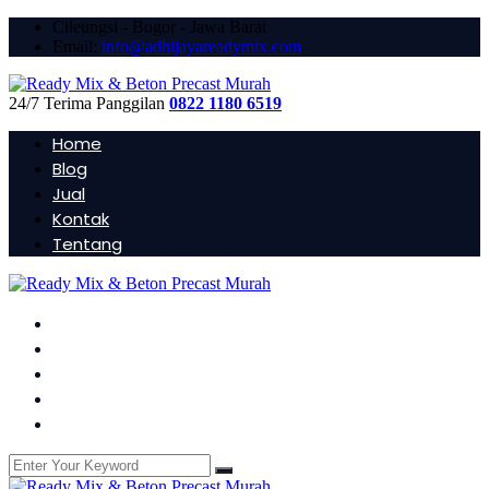
Cileungsi - Bogor - Jawa Barat
Email:
info@adhijayareadymix.com
24/7 Terima Panggilan
0822 1180 6519
Home
Blog
Jual
Kontak
Tentang
Home
Blog
Jual
Kontak
Tentang