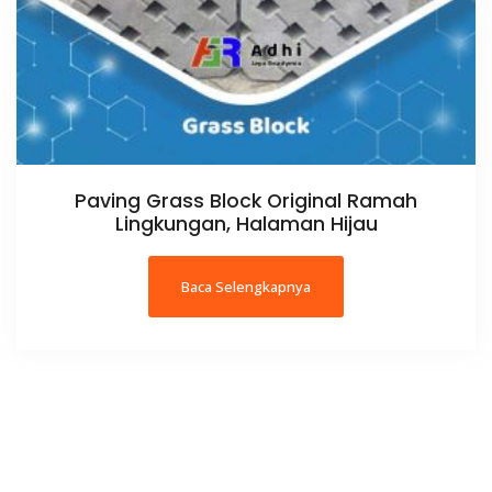
Paving Grass Block Original Ramah
Lingkungan, Halaman Hijau
Ketuk CS Name untuk Chat WA atau
Icon Phone untuk Telp
Baca Selengkapnya
Yanto
Admin
Available
Noval
Sales