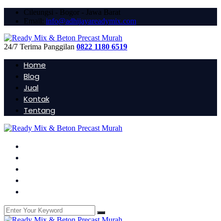
Cileungsi - Bogor - Jawa Barat
Email:
info@adhijayareadymix.com
24/7 Terima Panggilan
0822 1180 6519
Home
Blog
Jual
Kontak
Tentang
Home
Blog
Jual
Kontak
Tentang