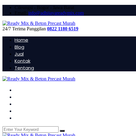
Cileungsi - Bogor - Jawa Barat
Email:
info@adhijayareadymix.com
24/7 Terima Panggilan
0822 1180 6519
Home
Blog
Jual
Kontak
Tentang
Home
Blog
Jual
Kontak
Tentang