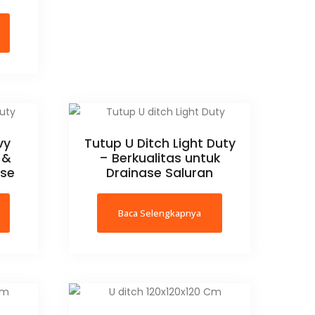
vy
Tutup U Ditch Light Duty
 &
– Berkualitas untuk
ase
Drainase Saluran
Baca Selengkapnya