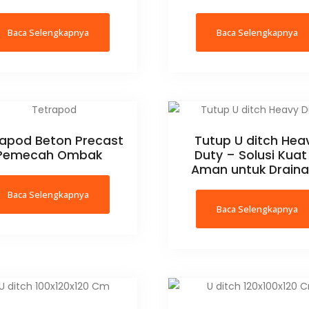
Baca Selengkapnya
Baca Selengkapnya
rapod Beton Precast
Tutup U ditch Hea
Pemecah Ombak
Duty – Solusi Kuat
Aman untuk Drain
Baca Selengkapnya
Baca Selengkapnya